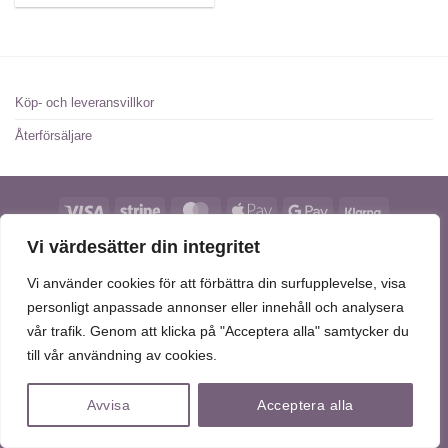
Köp- och leveransvillkor
Återförsäljare
Visa
Stripe
MasterCard
Apple
Google
Klarna
Pay
Pay
Vi värdesätter din integritet
Copyright 2026 ©
Bluestone Sunshields
Derma Essentials Sweden AB, 556931-2472
Vi använder cookies för att förbättra din surfupplevelse, visa
personligt anpassade annonser eller innehåll och analysera
vår trafik. Genom att klicka på "Acceptera alla" samtycker du
till vår användning av cookies.
Avvisa
Acceptera alla